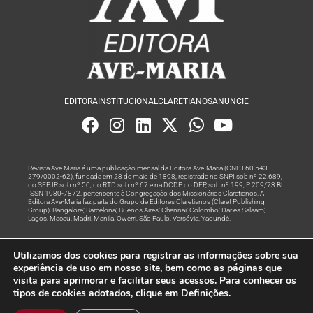
EDITORA
INSTITUCIONAL
CLARETIANOS
ANUNCIE
Revista Ave Maria é uma publicação mensal da Editora Ave-Maria (CNPJ 60.543.
279/0002-62), fundada em 28 de maio de 1898, registrada no SNPI sob nº 22.689,
no SEPJR sob nº 50, no RTD sob nº 67 e na DCDP do DFP, sob nº 199, P. 209/73 BL
ISSN 1980-7872, pertencente à Congregação dos Missionários Claretianos. A
Editora Ave-Maria faz parte do Grupo de Editores Claretianos (Claret Publishing
Group). Bangalore; Barcelona; Buenos Aires; Chennai; Colombo; Dar es Salaam;
Lagos; Macau; Madri; Manila; Owerri; São Paulo; Varsóvia; Yaoundé.
Produção editorial e marketing digital feito com
por Grupo A
Utilizamos dos cookies para registrar as informações sobre sua
Rede
experiência de uso em nosso site, bem como as páginas que
visita para aprimorar e facilitar seus acessos. Para conhecer os
© Todos os Direitos Reservados
tipos de cookies adotados, clique em Definições.