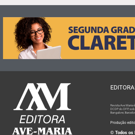
EDITORA
Revista Ave Maria
DCDP do DFP, sob n
Bangalore; Barcelo
Produção editor
© Todos os 