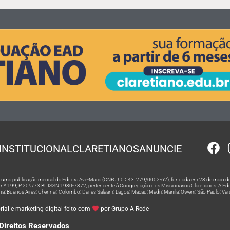
INSTITUCIONAL
CLARETIANOS
ANUNCIE
 é uma publicação mensal da Editora Ave-Maria (CNPJ 60.543. 279/0002-62), fundada em 28 de maio de
º 199, P. 209/73 BL ISSN 1980-7872, pertencente à Congregação dos Missionários Claretianos. A Editor
na; Buenos Aires; Chennai; Colombo; Dar es Salaam; Lagos; Macau; Madri; Manila; Owerri; São Paulo; Va
ial e marketing digital feito com
por Grupo A Rede
Direitos Reservados