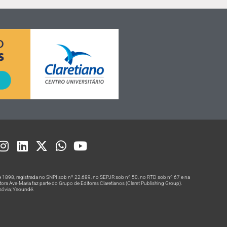
 1898, registrada no SNPI sob nº 22.689, no SEPJR sob nº 50, no RTD sob nº 67 e na
a Ave-Maria faz parte do Grupo de Editores Claretianos (Claret Publishing Group).
rsóvia; Yaoundé.