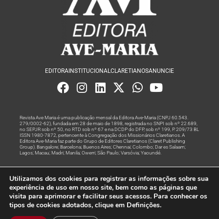
EDITORA
INSTITUCIONAL
CLARETIANOS
ANUNCIE
Revista Ave Maria é uma publicação mensal da Editora Ave-Maria (CNPJ 60.543.
279/0002-62), fundada em 28 de maio de 1898, registrada no SNPI sob nº 22.689,
no SEPJR sob nº 50, no RTD sob nº 67 e na DCDP do DFP, sob nº 199, P. 209/73 BL
ISSN 1980-7872, pertencente à Congregação dos Missionários Claretianos. A
Editora Ave-Maria faz parte do Grupo de Editores Claretianos (Claret Publishing
Group). Bangalore; Barcelona; Buenos Aires; Chennai; Colombo; Dar es Salaam;
Lagos; Macau; Madri; Manila; Owerri; São Paulo; Varsóvia; Yaoundé.
Produção editorial e marketing digital feito com
por Grupo A
Utilizamos dos cookies para registrar as informações sobre sua
Rede
experiência de uso em nosso site, bem como as páginas que
visita para aprimorar e facilitar seus acessos. Para conhecer os
© Todos os Direitos Reservados
tipos de cookies adotados, clique em Definições.