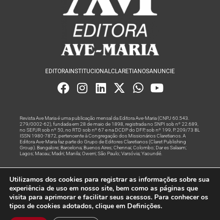
EDITORA
INSTITUCIONAL
CLARETIANOS
ANUNCIE
Revista Ave Maria é uma publicação mensal da Editora Ave-Maria (CNPJ 60.543.
279/0002-62), fundada em 28 de maio de 1898, registrada no SNPI sob nº 22.689,
no SEPJR sob nº 50, no RTD sob nº 67 e na DCDP do DFP, sob nº 199, P. 209/73 BL
ISSN 1980-7872, pertencente à Congregação dos Missionários Claretianos. A
Editora Ave-Maria faz parte do Grupo de Editores Claretianos (Claret Publishing
Group). Bangalore; Barcelona; Buenos Aires; Chennai; Colombo; Dar es Salaam;
Lagos; Macau; Madri; Manila; Owerri; São Paulo; Varsóvia; Yaoundé.
Produção editorial e marketing digital feito com
por Grupo A
Utilizamos dos cookies para registrar as informações sobre sua
Rede
experiência de uso em nosso site, bem como as páginas que
visita para aprimorar e facilitar seus acessos. Para conhecer os
© Todos os Direitos Reservados
tipos de cookies adotados, clique em Definições.