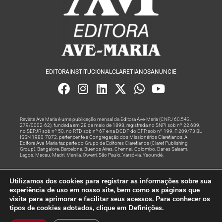
EDITORA
INSTITUCIONAL
CLARETIANOS
ANUNCIE
Revista Ave Maria é uma publicação mensal da Editora Ave-Maria (CNPJ 60.543.
279/0002-62), fundada em 28 de maio de 1898, registrada no SNPI sob nº 22.689,
no SEPJR sob nº 50, no RTD sob nº 67 e na DCDP do DFP, sob nº 199, P. 209/73 BL
ISSN 1980-7872, pertencente à Congregação dos Missionários Claretianos. A
Editora Ave-Maria faz parte do Grupo de Editores Claretianos (Claret Publishing
Group). Bangalore; Barcelona; Buenos Aires; Chennai; Colombo; Dar es Salaam;
Lagos; Macau; Madri; Manila; Owerri; São Paulo; Varsóvia; Yaoundé.
Produção editorial e marketing digital feito com
por Grupo A
Utilizamos dos cookies para registrar as informações sobre sua
Rede
experiência de uso em nosso site, bem como as páginas que
visita para aprimorar e facilitar seus acessos. Para conhecer os
© Todos os Direitos Reservados
tipos de cookies adotados, clique em Definições.