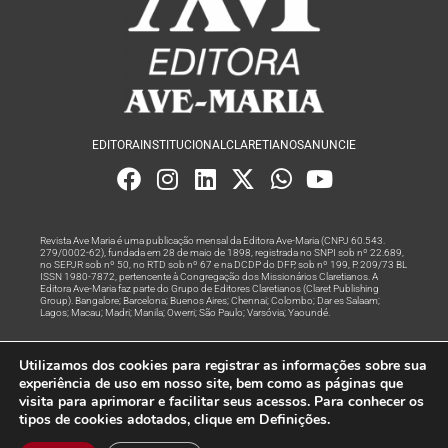
EDITORA
INSTITUCIONAL
CLARETIANOS
ANUNCIE
Revista Ave Maria é uma publicação mensal da Editora Ave-Maria (CNPJ 60.543.
279/0002-62), fundada em 28 de maio de 1898, registrada no SNPI sob nº 22.689,
no SEPJR sob nº 50, no RTD sob nº 67 e na DCDP do DFP, sob nº 199, P. 209/73 BL
ISSN 1980-7872, pertencente à Congregação dos Missionários Claretianos. A
Editora Ave-Maria faz parte do Grupo de Editores Claretianos (Claret Publishing
Group). Bangalore; Barcelona; Buenos Aires; Chennai; Colombo; Dar es Salaam;
Lagos; Macau; Madri; Manila; Owerri; São Paulo; Varsóvia; Yaoundé.
Produção editorial e marketing digital feito com
por Grupo A
Utilizamos dos cookies para registrar as informações sobre sua
Rede
experiência de uso em nosso site, bem como as páginas que
visita para aprimorar e facilitar seus acessos. Para conhecer os
© Todos os Direitos Reservados
tipos de cookies adotados, clique em Definições.