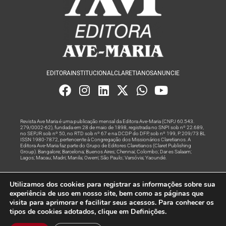
EDITORA
INSTITUCIONAL
CLARETIANOS
ANUNCIE
Revista Ave Maria é uma publicação mensal da Editora Ave-Maria (CNPJ 60.543.
279/0002-62), fundada em 28 de maio de 1898, registrada no SNPI sob nº 22.689,
no SEPJR sob nº 50, no RTD sob nº 67 e na DCDP do DFP, sob nº 199, P. 209/73 BL
ISSN 1980-7872, pertencente à Congregação dos Missionários Claretianos. A
Editora Ave-Maria faz parte do Grupo de Editores Claretianos (Claret Publishing
Group). Bangalore; Barcelona; Buenos Aires; Chennai; Colombo; Dar es Salaam;
Lagos; Macau; Madri; Manila; Owerri; São Paulo; Varsóvia; Yaoundé.
Produção editorial e marketing digital feito com
por Grupo A
Utilizamos dos cookies para registrar as informações sobre sua
Rede
experiência de uso em nosso site, bem como as páginas que
visita para aprimorar e facilitar seus acessos. Para conhecer os
© Todos os Direitos Reservados
tipos de cookies adotados, clique em Definições.