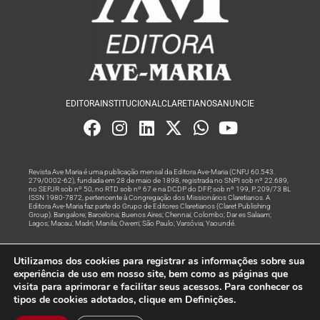
EDITORA
INSTITUCIONAL
CLARETIANOS
ANUNCIE
Revista Ave Maria é uma publicação mensal da Editora Ave-Maria (CNPJ 60.543.
279/0002-62), fundada em 28 de maio de 1898, registrada no SNPI sob nº 22.689,
no SEPJR sob nº 50, no RTD sob nº 67 e na DCDP do DFP, sob nº 199, P. 209/73 BL
ISSN 1980-7872, pertencente à Congregação dos Missionários Claretianos. A
Editora Ave-Maria faz parte do Grupo de Editores Claretianos (Claret Publishing
Group). Bangalore; Barcelona; Buenos Aires; Chennai; Colombo; Dar es Salaam;
Lagos; Macau; Madri; Manila; Owerri; São Paulo; Varsóvia; Yaoundé.
Produção editorial e marketing digital feito com
por Grupo A
Utilizamos dos cookies para registrar as informações sobre sua
Rede
experiência de uso em nosso site, bem como as páginas que
visita para aprimorar e facilitar seus acessos. Para conhecer os
© Todos os Direitos Reservados
tipos de cookies adotados, clique em Definições.