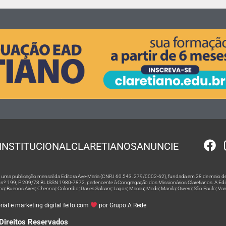
INSTITUCIONAL
CLARETIANOS
ANUNCIE
 é uma publicação mensal da Editora Ave-Maria (CNPJ 60.543. 279/0002-62), fundada em 28 de maio de
º 199, P. 209/73 BL ISSN 1980-7872, pertencente à Congregação dos Missionários Claretianos. A Editor
na; Buenos Aires; Chennai; Colombo; Dar es Salaam; Lagos; Macau; Madri; Manila; Owerri; São Paulo; Va
ial e marketing digital feito com
por Grupo A Rede
Direitos Reservados