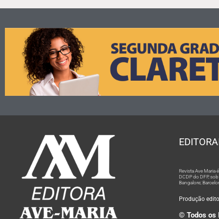
EDITORA
Revista Ave Maria
DCDP do DFP, sob n
Bangalore; Barcelo
Produção editor
© Todos os 