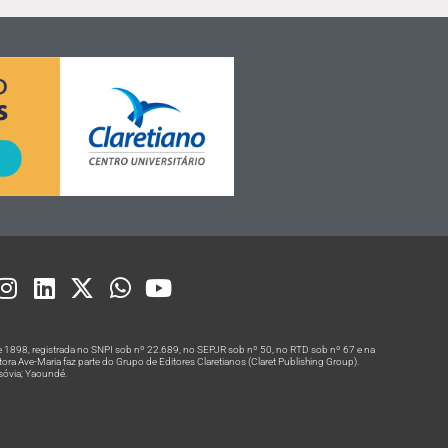
 1898, registrada no SNPI sob nº 22.689, no SEPJR sob nº 50, no RTD sob nº 67 e na
a Ave-Maria faz parte do Grupo de Editores Claretianos (Claret Publishing Group).
rsóvia; Yaoundé.