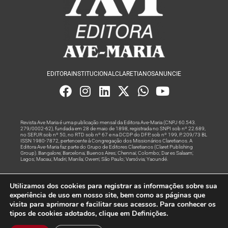
EDITORA
INSTITUCIONAL
CLARETIANOS
ANUNCIE
Revista Ave Maria é uma publicação mensal da Editora Ave-Maria (CNPJ 60.543.
279/0002-62), fundada em 28 de maio de 1898, registrada no SNPI sob nº 22.689,
no SEPJR sob nº 50, no RTD sob nº 67 e na DCDP do DFP, sob nº 199, P. 209/73 BL
ISSN 1980-7872, pertencente à Congregação dos Missionários Claretianos. A
Editora Ave-Maria faz parte do Grupo de Editores Claretianos (Claret Publishing
Group). Bangalore; Barcelona; Buenos Aires; Chennai; Colombo; Dar es Salaam;
Lagos; Macau; Madri; Manila; Owerri; São Paulo; Varsóvia; Yaoundé.
Produção editorial e marketing digital feito com
por Grupo A
Utilizamos dos cookies para registrar as informações sobre sua
Rede
experiência de uso em nosso site, bem como as páginas que
visita para aprimorar e facilitar seus acessos. Para conhecer os
© Todos os Direitos Reservados
tipos de cookies adotados, clique em Definições.