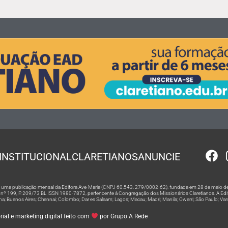
INSTITUCIONAL
CLARETIANOS
ANUNCIE
 é uma publicação mensal da Editora Ave-Maria (CNPJ 60.543. 279/0002-62), fundada em 28 de maio de
º 199, P. 209/73 BL ISSN 1980-7872, pertencente à Congregação dos Missionários Claretianos. A Editor
na; Buenos Aires; Chennai; Colombo; Dar es Salaam; Lagos; Macau; Madri; Manila; Owerri; São Paulo; Va
ial e marketing digital feito com
por Grupo A Rede