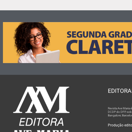
EDITORA
Revista Ave Maria
DCDP do DFP, sob n
Bangalore; Barcelo
Produção editor