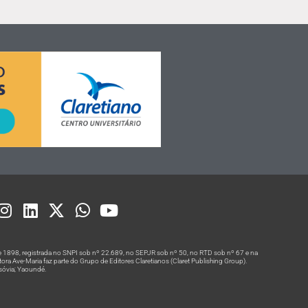
 1898, registrada no SNPI sob nº 22.689, no SEPJR sob nº 50, no RTD sob nº 67 e na
a Ave-Maria faz parte do Grupo de Editores Claretianos (Claret Publishing Group).
rsóvia; Yaoundé.