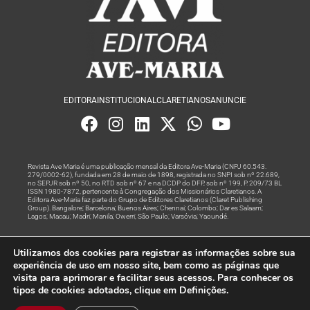
EDITORA
INSTITUCIONAL
CLARETIANOS
ANUNCIE
Revista Ave Maria é uma publicação mensal da Editora Ave-Maria (CNPJ 60.543.
279/0002-62), fundada em 28 de maio de 1898, registrada no SNPI sob nº 22.689,
no SEPJR sob nº 50, no RTD sob nº 67 e na DCDP do DFP, sob nº 199, P. 209/73 BL
ISSN 1980-7872, pertencente à Congregação dos Missionários Claretianos. A
Editora Ave-Maria faz parte do Grupo de Editores Claretianos (Claret Publishing
Group). Bangalore; Barcelona; Buenos Aires; Chennai; Colombo; Dar es Salaam;
Lagos; Macau; Madri; Manila; Owerri; São Paulo; Varsóvia; Yaoundé.
Produção editorial e marketing digital feito com
por Grupo A
Utilizamos dos cookies para registrar as informações sobre sua
Rede
experiência de uso em nosso site, bem como as páginas que
visita para aprimorar e facilitar seus acessos. Para conhecer os
© Todos os Direitos Reservados
tipos de cookies adotados, clique em Definições.