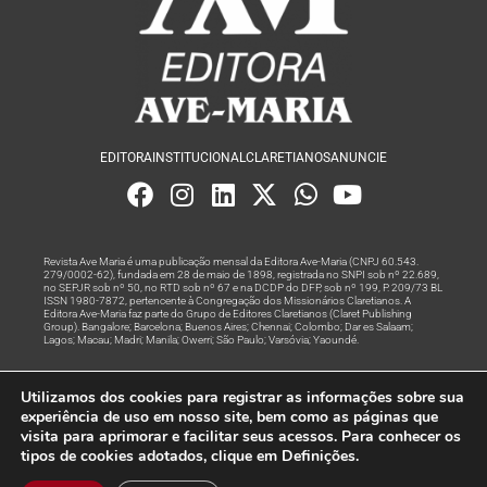
EDITORA
INSTITUCIONAL
CLARETIANOS
ANUNCIE
Revista Ave Maria é uma publicação mensal da Editora Ave-Maria (CNPJ 60.543.
279/0002-62), fundada em 28 de maio de 1898, registrada no SNPI sob nº 22.689,
no SEPJR sob nº 50, no RTD sob nº 67 e na DCDP do DFP, sob nº 199, P. 209/73 BL
ISSN 1980-7872, pertencente à Congregação dos Missionários Claretianos. A
Editora Ave-Maria faz parte do Grupo de Editores Claretianos (Claret Publishing
Group). Bangalore; Barcelona; Buenos Aires; Chennai; Colombo; Dar es Salaam;
Lagos; Macau; Madri; Manila; Owerri; São Paulo; Varsóvia; Yaoundé.
Produção editorial e marketing digital feito com
por Grupo A
Utilizamos dos cookies para registrar as informações sobre sua
Rede
experiência de uso em nosso site, bem como as páginas que
visita para aprimorar e facilitar seus acessos. Para conhecer os
© Todos os Direitos Reservados
tipos de cookies adotados, clique em Definições.