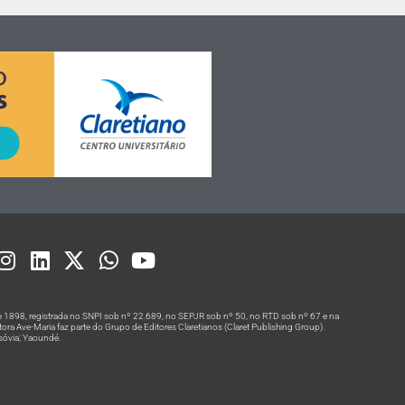
 1898, registrada no SNPI sob nº 22.689, no SEPJR sob nº 50, no RTD sob nº 67 e na
a Ave-Maria faz parte do Grupo de Editores Claretianos (Claret Publishing Group).
rsóvia; Yaoundé.