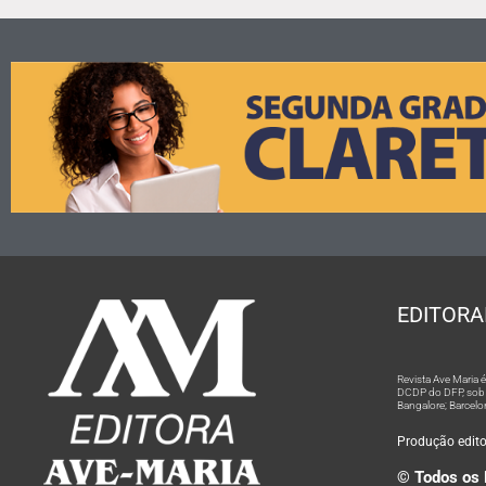
EDITORA
Revista Ave Maria
DCDP do DFP, sob n
Bangalore; Barcelo
Produção editor
© Todos os 