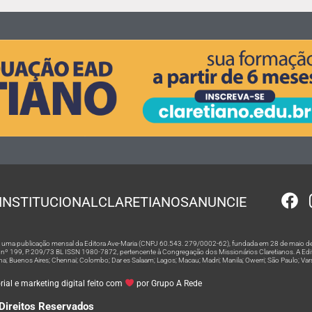
INSTITUCIONAL
CLARETIANOS
ANUNCIE
 é uma publicação mensal da Editora Ave-Maria (CNPJ 60.543. 279/0002-62), fundada em 28 de maio de
º 199, P. 209/73 BL ISSN 1980-7872, pertencente à Congregação dos Missionários Claretianos. A Editor
na; Buenos Aires; Chennai; Colombo; Dar es Salaam; Lagos; Macau; Madri; Manila; Owerri; São Paulo; Va
ial e marketing digital feito com
por Grupo A Rede
Direitos Reservados