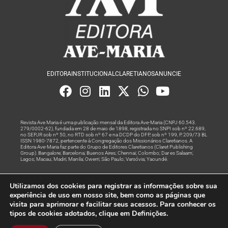
EDITORA
INSTITUCIONAL
CLARETIANOS
ANUNCIE
Revista Ave Maria é uma publicação mensal da Editora Ave-Maria (CNPJ 60.543.
279/0002-62), fundada em 28 de maio de 1898, registrada no SNPI sob nº 22.689,
no SEPJR sob nº 50, no RTD sob nº 67 e na DCDP do DFP, sob nº 199, P. 209/73 BL
ISSN 1980-7872, pertencente à Congregação dos Missionários Claretianos. A
Editora Ave-Maria faz parte do Grupo de Editores Claretianos (Claret Publishing
Group). Bangalore; Barcelona; Buenos Aires; Chennai; Colombo; Dar es Salaam;
Lagos; Macau; Madri; Manila; Owerri; São Paulo; Varsóvia; Yaoundé.
Produção editorial e marketing digital feito com
por Grupo A
Utilizamos dos cookies para registrar as informações sobre sua
Rede
experiência de uso em nosso site, bem como as páginas que
visita para aprimorar e facilitar seus acessos. Para conhecer os
© Todos os Direitos Reservados
tipos de cookies adotados, clique em Definições.