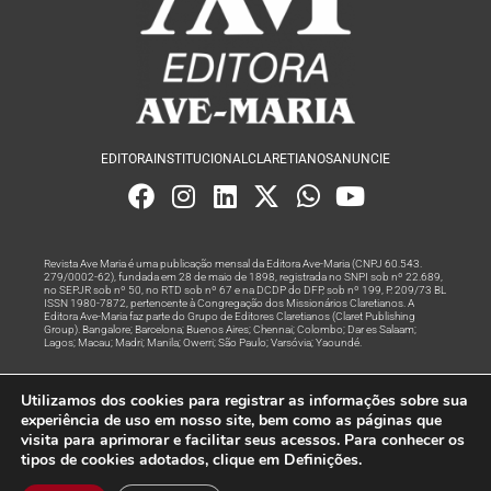
EDITORA
INSTITUCIONAL
CLARETIANOS
ANUNCIE
Revista Ave Maria é uma publicação mensal da Editora Ave-Maria (CNPJ 60.543.
279/0002-62), fundada em 28 de maio de 1898, registrada no SNPI sob nº 22.689,
no SEPJR sob nº 50, no RTD sob nº 67 e na DCDP do DFP, sob nº 199, P. 209/73 BL
ISSN 1980-7872, pertencente à Congregação dos Missionários Claretianos. A
Editora Ave-Maria faz parte do Grupo de Editores Claretianos (Claret Publishing
Group). Bangalore; Barcelona; Buenos Aires; Chennai; Colombo; Dar es Salaam;
Lagos; Macau; Madri; Manila; Owerri; São Paulo; Varsóvia; Yaoundé.
Produção editorial e marketing digital feito com
por Grupo A
Utilizamos dos cookies para registrar as informações sobre sua
Rede
experiência de uso em nosso site, bem como as páginas que
visita para aprimorar e facilitar seus acessos. Para conhecer os
© Todos os Direitos Reservados
tipos de cookies adotados, clique em Definições.