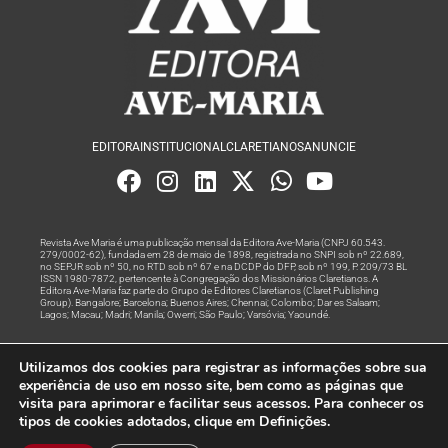
EDITORA
INSTITUCIONAL
CLARETIANOS
ANUNCIE
Revista Ave Maria é uma publicação mensal da Editora Ave-Maria (CNPJ 60.543.
279/0002-62), fundada em 28 de maio de 1898, registrada no SNPI sob nº 22.689,
no SEPJR sob nº 50, no RTD sob nº 67 e na DCDP do DFP, sob nº 199, P. 209/73 BL
ISSN 1980-7872, pertencente à Congregação dos Missionários Claretianos. A
Editora Ave-Maria faz parte do Grupo de Editores Claretianos (Claret Publishing
Group). Bangalore; Barcelona; Buenos Aires; Chennai; Colombo; Dar es Salaam;
Lagos; Macau; Madri; Manila; Owerri; São Paulo; Varsóvia; Yaoundé.
Produção editorial e marketing digital feito com
por Grupo A
Utilizamos dos cookies para registrar as informações sobre sua
Rede
experiência de uso em nosso site, bem como as páginas que
visita para aprimorar e facilitar seus acessos. Para conhecer os
© Todos os Direitos Reservados
tipos de cookies adotados, clique em Definições.