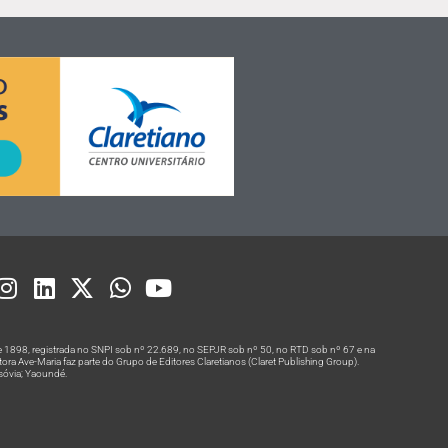
 1898, registrada no SNPI sob nº 22.689, no SEPJR sob nº 50, no RTD sob nº 67 e na
a Ave-Maria faz parte do Grupo de Editores Claretianos (Claret Publishing Group).
rsóvia; Yaoundé.