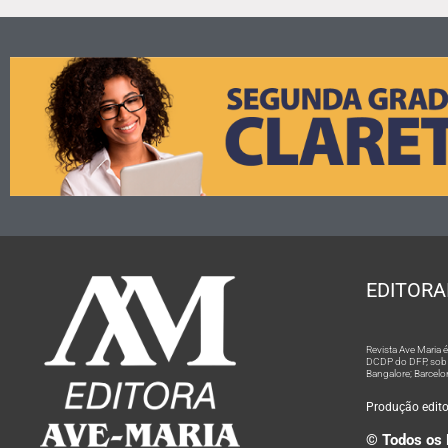
EDITORA
Revista Ave Maria
DCDP do DFP, sob n
Bangalore; Barcelo
Produção editor
© Todos os 