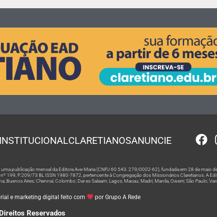
INSTITUCIONAL
CLARETIANOS
ANUNCIE
 é uma publicação mensal da Editora Ave-Maria (CNPJ 60.543. 279/0002-62), fundada em 28 de maio de
º 199, P. 209/73 BL ISSN 1980-7872, pertencente à Congregação dos Missionários Claretianos. A Editor
na; Buenos Aires; Chennai; Colombo; Dar es Salaam; Lagos; Macau; Madri; Manila; Owerri; São Paulo; Va
ial e marketing digital feito com
por Grupo A Rede
Direitos Reservados