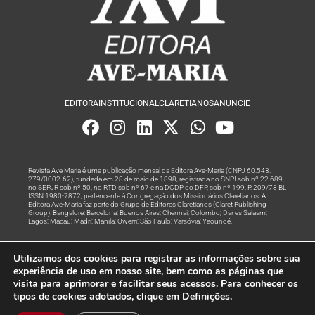
EDITORA
INSTITUCIONAL
CLARETIANOS
ANUNCIE
Revista Ave Maria é uma publicação mensal da Editora Ave-Maria (CNPJ 60.543.
279/0002-62), fundada em 28 de maio de 1898, registrada no SNPI sob nº 22.689,
no SEPJR sob nº 50, no RTD sob nº 67 e na DCDP do DFP, sob nº 199, P. 209/73 BL
ISSN 1980-7872, pertencente à Congregação dos Missionários Claretianos. A
Editora Ave-Maria faz parte do Grupo de Editores Claretianos (Claret Publishing
Group). Bangalore; Barcelona; Buenos Aires; Chennai; Colombo; Dar es Salaam;
Lagos; Macau; Madri; Manila; Owerri; São Paulo; Varsóvia; Yaoundé.
Produção editorial e marketing digital feito com
por Grupo A
Utilizamos dos cookies para registrar as informações sobre sua
Rede
experiência de uso em nosso site, bem como as páginas que
visita para aprimorar e facilitar seus acessos. Para conhecer os
© Todos os Direitos Reservados
tipos de cookies adotados, clique em Definições.