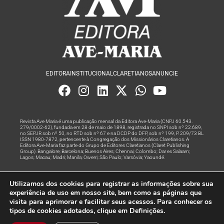
EDITORA
INSTITUCIONAL
CLARETIANOS
ANUNCIE
Revista Ave Maria é uma publicação mensal da Editora Ave-Maria (CNPJ 60.543.
279/0002-62), fundada em 28 de maio de 1898, registrada no SNPI sob nº 22.689,
no SEPJR sob nº 50, no RTD sob nº 67 e na DCDP do DFP, sob nº 199, P. 209/73 BL
ISSN 1980-7872, pertencente à Congregação dos Missionários Claretianos. A
Editora Ave-Maria faz parte do Grupo de Editores Claretianos (Claret Publishing
Group). Bangalore; Barcelona; Buenos Aires; Chennai; Colombo; Dar es Salaam;
Lagos; Macau; Madri; Manila; Owerri; São Paulo; Varsóvia; Yaoundé.
Produção editorial e marketing digital feito com
por Grupo A
Utilizamos dos cookies para registrar as informações sobre sua
Rede
experiência de uso em nosso site, bem como as páginas que
visita para aprimorar e facilitar seus acessos. Para conhecer os
© Todos os Direitos Reservados
tipos de cookies adotados, clique em Definições.