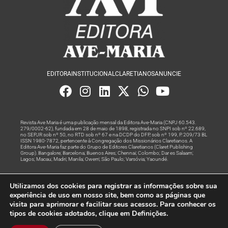
EDITORA
INSTITUCIONAL
CLARETIANOS
ANUNCIE
Revista Ave Maria é uma publicação mensal da Editora Ave-Maria (CNPJ 60.543.
279/0002-62), fundada em 28 de maio de 1898, registrada no SNPI sob nº 22.689,
no SEPJR sob nº 50, no RTD sob nº 67 e na DCDP do DFP, sob nº 199, P. 209/73 BL
ISSN 1980-7872, pertencente à Congregação dos Missionários Claretianos. A
Editora Ave-Maria faz parte do Grupo de Editores Claretianos (Claret Publishing
Group). Bangalore; Barcelona; Buenos Aires; Chennai; Colombo; Dar es Salaam;
Lagos; Macau; Madri; Manila; Owerri; São Paulo; Varsóvia; Yaoundé.
Produção editorial e marketing digital feito com
por Grupo A
Utilizamos dos cookies para registrar as informações sobre sua
Rede
experiência de uso em nosso site, bem como as páginas que
visita para aprimorar e facilitar seus acessos. Para conhecer os
© Todos os Direitos Reservados
tipos de cookies adotados, clique em Definições.