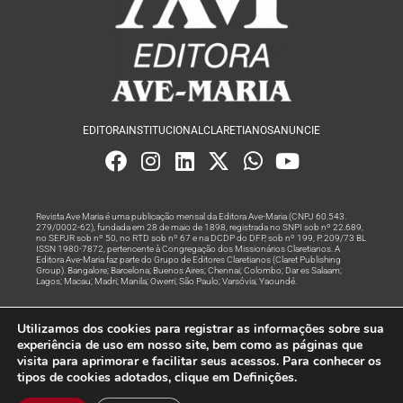
EDITORA
INSTITUCIONAL
CLARETIANOS
ANUNCIE
Revista Ave Maria é uma publicação mensal da Editora Ave-Maria (CNPJ 60.543.
279/0002-62), fundada em 28 de maio de 1898, registrada no SNPI sob nº 22.689,
no SEPJR sob nº 50, no RTD sob nº 67 e na DCDP do DFP, sob nº 199, P. 209/73 BL
ISSN 1980-7872, pertencente à Congregação dos Missionários Claretianos. A
Editora Ave-Maria faz parte do Grupo de Editores Claretianos (Claret Publishing
Group). Bangalore; Barcelona; Buenos Aires; Chennai; Colombo; Dar es Salaam;
Lagos; Macau; Madri; Manila; Owerri; São Paulo; Varsóvia; Yaoundé.
Produção editorial e marketing digital feito com
por Grupo A
Utilizamos dos cookies para registrar as informações sobre sua
Rede
experiência de uso em nosso site, bem como as páginas que
visita para aprimorar e facilitar seus acessos. Para conhecer os
© Todos os Direitos Reservados
tipos de cookies adotados, clique em Definições.