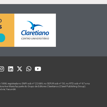
 1898, registrada no SNPI sob nº 22.689, no SEPJR sob nº 50, no RTD sob nº 67 e na
a Ave-Maria faz parte do Grupo de Editores Claretianos (Claret Publishing Group).
rsóvia; Yaoundé.