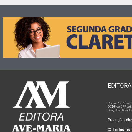
EDITORA
Revista Ave Maria
DCDP do DFP, sob n
Bangalore; Barcelo
Produção editor
© Todos os 