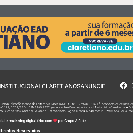
INSTITUCIONAL
CLARETIANOS
ANUNCIE
 é uma publicação mensal da Editora Ave-Maria (CNPJ 60.543. 279/0002-62), fundada em 28 de maio de
º 199, P. 209/73 BL ISSN 1980-7872, pertencente à Congregação dos Missionários Claretianos. A Editor
na; Buenos Aires; Chennai; Colombo; Dar es Salaam; Lagos; Macau; Madri; Manila; Owerri; São Paulo; Va
ial e marketing digital feito com
por Grupo A Rede
Direitos Reservados