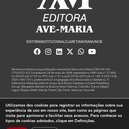
EDITORA
INSTITUCIONAL
CLARETIANOS
ANUNCIE
Revista Ave Maria é uma publicação mensal da Editora Ave-Maria (CNPJ 60.543.
279/0002-62), fundada em 28 de maio de 1898, registrada no SNPI sob nº 22.689,
no SEPJR sob nº 50, no RTD sob nº 67 e na DCDP do DFP, sob nº 199, P. 209/73 BL
ISSN 1980-7872, pertencente à Congregação dos Missionários Claretianos. A
Editora Ave-Maria faz parte do Grupo de Editores Claretianos (Claret Publishing
Group). Bangalore; Barcelona; Buenos Aires; Chennai; Colombo; Dar es Salaam;
Lagos; Macau; Madri; Manila; Owerri; São Paulo; Varsóvia; Yaoundé.
Produção editorial e marketing digital feito com
por Grupo A
Utilizamos dos cookies para registrar as informações sobre sua
Rede
experiência de uso em nosso site, bem como as páginas que
visita para aprimorar e facilitar seus acessos. Para conhecer os
© Todos os Direitos Reservados
tipos de cookies adotados, clique em Definições.