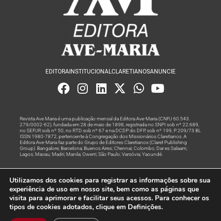
EDITORA
INSTITUCIONAL
CLARETIANOS
ANUNCIE
Revista Ave Maria é uma publicação mensal da Editora Ave-Maria (CNPJ 60.543.
279/0002-62), fundada em 28 de maio de 1898, registrada no SNPI sob nº 22.689,
no SEPJR sob nº 50, no RTD sob nº 67 e na DCDP do DFP, sob nº 199, P. 209/73 BL
ISSN 1980-7872, pertencente à Congregação dos Missionários Claretianos. A
Editora Ave-Maria faz parte do Grupo de Editores Claretianos (Claret Publishing
Group). Bangalore; Barcelona; Buenos Aires; Chennai; Colombo; Dar es Salaam;
Lagos; Macau; Madri; Manila; Owerri; São Paulo; Varsóvia; Yaoundé.
Produção editorial e marketing digital feito com
por Grupo A
Utilizamos dos cookies para registrar as informações sobre sua
Rede
experiência de uso em nosso site, bem como as páginas que
visita para aprimorar e facilitar seus acessos. Para conhecer os
© Todos os Direitos Reservados
tipos de cookies adotados, clique em Definições.