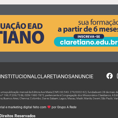
INSTITUCIONAL
CLARETIANOS
ANUNCIE
 é uma publicação mensal da Editora Ave-Maria (CNPJ 60.543. 279/0002-62), fundada em 28 de maio de
º 199, P. 209/73 BL ISSN 1980-7872, pertencente à Congregação dos Missionários Claretianos. A Editor
na; Buenos Aires; Chennai; Colombo; Dar es Salaam; Lagos; Macau; Madri; Manila; Owerri; São Paulo; Va
ial e marketing digital feito com
por Grupo A Rede
Direitos Reservados