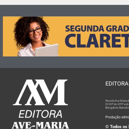
EDITORA
Revista Ave Maria
DCDP do DFP, sob n
Bangalore; Barcelo
Produção editor
© Todos os 