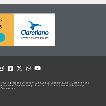
 1898, registrada no SNPI sob nº 22.689, no SEPJR sob nº 50, no RTD sob nº 67 e na
a Ave-Maria faz parte do Grupo de Editores Claretianos (Claret Publishing Group).
rsóvia; Yaoundé.