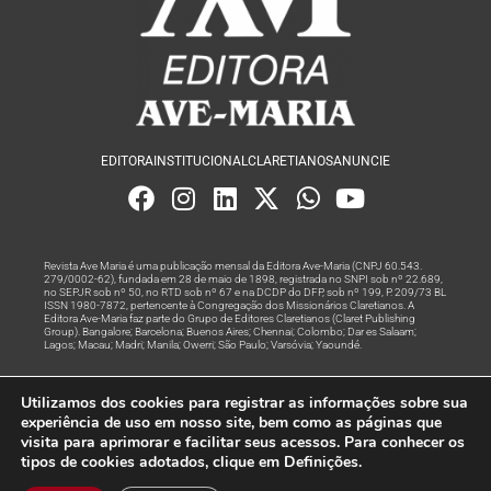
EDITORA
INSTITUCIONAL
CLARETIANOS
ANUNCIE
Revista Ave Maria é uma publicação mensal da Editora Ave-Maria (CNPJ 60.543.
279/0002-62), fundada em 28 de maio de 1898, registrada no SNPI sob nº 22.689,
no SEPJR sob nº 50, no RTD sob nº 67 e na DCDP do DFP, sob nº 199, P. 209/73 BL
ISSN 1980-7872, pertencente à Congregação dos Missionários Claretianos. A
Editora Ave-Maria faz parte do Grupo de Editores Claretianos (Claret Publishing
Group). Bangalore; Barcelona; Buenos Aires; Chennai; Colombo; Dar es Salaam;
Lagos; Macau; Madri; Manila; Owerri; São Paulo; Varsóvia; Yaoundé.
Produção editorial e marketing digital feito com
por Grupo A
Utilizamos dos cookies para registrar as informações sobre sua
Rede
experiência de uso em nosso site, bem como as páginas que
visita para aprimorar e facilitar seus acessos. Para conhecer os
© Todos os Direitos Reservados
tipos de cookies adotados, clique em Definições.