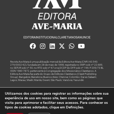
EDITORA
INSTITUCIONAL
CLARETIANOS
ANUNCIE
Revista Ave Maria é uma publicação mensal da Editora Ave-Maria (CNPJ 60.543.
279/0002-62), fundada em 28 de maio de 1898, registrada no SNPI sob nº 22.689,
no SEPJR sob nº 50, no RTD sob nº 67 e na DCDP do DFP, sob nº 199, P. 209/73 BL
ISSN 1980-7872, pertencente à Congregação dos Missionários Claretianos. A
Editora Ave-Maria faz parte do Grupo de Editores Claretianos (Claret Publishing
Group). Bangalore; Barcelona; Buenos Aires; Chennai; Colombo; Dar es Salaam;
Lagos; Macau; Madri; Manila; Owerri; São Paulo; Varsóvia; Yaoundé.
Produção editorial e marketing digital feito com
por Grupo A
Utilizamos dos cookies para registrar as informações sobre sua
Rede
experiência de uso em nosso site, bem como as páginas que
visita para aprimorar e facilitar seus acessos. Para conhecer os
© Todos os Direitos Reservados
tipos de cookies adotados, clique em Definições.