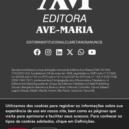
EDITORA
INSTITUCIONAL
CLARETIANOS
ANUNCIE
Revista Ave Maria é uma publicação mensal da Editora Ave-Maria (CNPJ 60.543.
279/0002-62), fundada em 28 de maio de 1898, registrada no SNPI sob nº 22.689,
no SEPJR sob nº 50, no RTD sob nº 67 e na DCDP do DFP, sob nº 199, P. 209/73 BL
ISSN 1980-7872, pertencente à Congregação dos Missionários Claretianos. A
Editora Ave-Maria faz parte do Grupo de Editores Claretianos (Claret Publishing
Group). Bangalore; Barcelona; Buenos Aires; Chennai; Colombo; Dar es Salaam;
Lagos; Macau; Madri; Manila; Owerri; São Paulo; Varsóvia; Yaoundé.
Produção editorial e marketing digital feito com
por Grupo A
Utilizamos dos cookies para registrar as informações sobre sua
Rede
experiência de uso em nosso site, bem como as páginas que
visita para aprimorar e facilitar seus acessos. Para conhecer os
© Todos os Direitos Reservados
tipos de cookies adotados, clique em Definições.