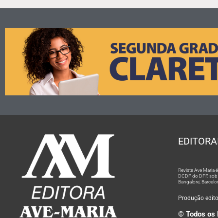
EDITORA
Revista Ave Maria
DCDP do DFP, sob n
Bangalore; Barcelo
Produção editor
© Todos os 