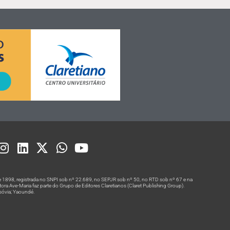
 1898, registrada no SNPI sob nº 22.689, no SEPJR sob nº 50, no RTD sob nº 67 e na
a Ave-Maria faz parte do Grupo de Editores Claretianos (Claret Publishing Group).
rsóvia; Yaoundé.