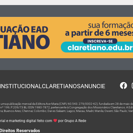
INSTITUCIONAL
CLARETIANOS
ANUNCIE
 é uma publicação mensal da Editora Ave-Maria (CNPJ 60.543. 279/0002-62), fundada em 28 de maio de
º 199, P. 209/73 BL ISSN 1980-7872, pertencente à Congregação dos Missionários Claretianos. A Editor
na; Buenos Aires; Chennai; Colombo; Dar es Salaam; Lagos; Macau; Madri; Manila; Owerri; São Paulo; Va
ial e marketing digital feito com
por Grupo A Rede
Direitos Reservados