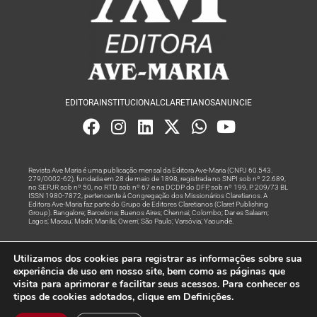
EDITORA
INSTITUCIONAL
CLARETIANOS
ANUNCIE
Revista Ave Maria é uma publicação mensal da Editora Ave-Maria (CNPJ 60.543.
279/0002-62), fundada em 28 de maio de 1898, registrada no SNPI sob nº 22.689,
no SEPJR sob nº 50, no RTD sob nº 67 e na DCDP do DFP, sob nº 199, P. 209/73 BL
ISSN 1980-7872, pertencente à Congregação dos Missionários Claretianos. A
Editora Ave-Maria faz parte do Grupo de Editores Claretianos (Claret Publishing
Group). Bangalore; Barcelona; Buenos Aires; Chennai; Colombo; Dar es Salaam;
Lagos; Macau; Madri; Manila; Owerri; São Paulo; Varsóvia; Yaoundé.
Produção editorial e marketing digital feito com
por Grupo A
Utilizamos dos cookies para registrar as informações sobre sua
Rede
experiência de uso em nosso site, bem como as páginas que
visita para aprimorar e facilitar seus acessos. Para conhecer os
© Todos os Direitos Reservados
tipos de cookies adotados, clique em Definições.