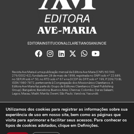
EDITORA
INSTITUCIONAL
CLARETIANOS
ANUNCIE
Revista Ave Maria é uma publicação mensal da Editora Ave-Maria (CNPJ 60.543.
279/0002-62), fundada em 28 de maio de 1898, registrada no SNPI sob nº 22.689,
no SEPJR sob nº 50, no RTD sob nº 67 e na DCDP do DFP, sob nº 199, P. 209/73 BL
ISSN 1980-7872, pertencente à Congregação dos Missionários Claretianos. A
Editora Ave-Maria faz parte do Grupo de Editores Claretianos (Claret Publishing
Group). Bangalore; Barcelona; Buenos Aires; Chennai; Colombo; Dar es Salaam;
Lagos; Macau; Madri; Manila; Owerri; São Paulo; Varsóvia; Yaoundé.
Produção editorial e marketing digital feito com
por Grupo A
Utilizamos dos cookies para registrar as informações sobre sua
Rede
experiência de uso em nosso site, bem como as páginas que
visita para aprimorar e facilitar seus acessos. Para conhecer os
© Todos os Direitos Reservados
tipos de cookies adotados, clique em Definições.