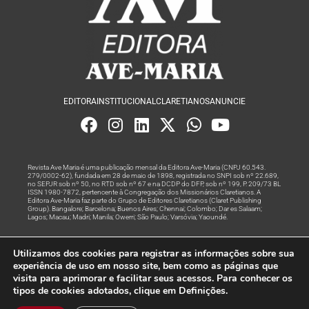
EDITORA
INSTITUCIONAL
CLARETIANOS
ANUNCIE
Revista Ave Maria é uma publicação mensal da Editora Ave-Maria (CNPJ 60.543.
279/0002-62), fundada em 28 de maio de 1898, registrada no SNPI sob nº 22.689,
no SEPJR sob nº 50, no RTD sob nº 67 e na DCDP do DFP, sob nº 199, P. 209/73 BL
ISSN 1980-7872, pertencente à Congregação dos Missionários Claretianos. A
Editora Ave-Maria faz parte do Grupo de Editores Claretianos (Claret Publishing
Group). Bangalore; Barcelona; Buenos Aires; Chennai; Colombo; Dar es Salaam;
Lagos; Macau; Madri; Manila; Owerri; São Paulo; Varsóvia; Yaoundé.
Produção editorial e marketing digital feito com
por Grupo A
Utilizamos dos cookies para registrar as informações sobre sua
Rede
experiência de uso em nosso site, bem como as páginas que
visita para aprimorar e facilitar seus acessos. Para conhecer os
© Todos os Direitos Reservados
tipos de cookies adotados, clique em Definições.