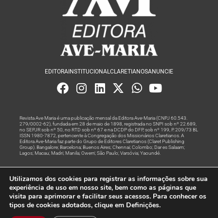
EDITORA
INSTITUCIONAL
CLARETIANOS
ANUNCIE
Revista Ave Maria é uma publicação mensal da Editora Ave-Maria (CNPJ 60.543.
279/0002-62), fundada em 28 de maio de 1898, registrada no SNPI sob nº 22.689,
no SEPJR sob nº 50, no RTD sob nº 67 e na DCDP do DFP, sob nº 199, P. 209/73 BL
ISSN 1980-7872, pertencente à Congregação dos Missionários Claretianos. A
Editora Ave-Maria faz parte do Grupo de Editores Claretianos (Claret Publishing
Group). Bangalore; Barcelona; Buenos Aires; Chennai; Colombo; Dar es Salaam;
Lagos; Macau; Madri; Manila; Owerri; São Paulo; Varsóvia; Yaoundé.
Produção editorial e marketing digital feito com
por Grupo A
Utilizamos dos cookies para registrar as informações sobre sua
Rede
experiência de uso em nosso site, bem como as páginas que
visita para aprimorar e facilitar seus acessos. Para conhecer os
© Todos os Direitos Reservados
tipos de cookies adotados, clique em Definições.