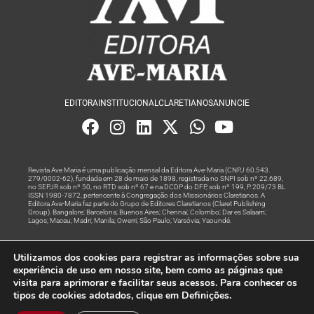
EDITORA
INSTITUCIONAL
CLARETIANOS
ANUNCIE
Revista Ave Maria é uma publicação mensal da Editora Ave-Maria (CNPJ 60.543.
279/0002-62), fundada em 28 de maio de 1898, registrada no SNPI sob nº 22.689,
no SEPJR sob nº 50, no RTD sob nº 67 e na DCDP do DFP, sob nº 199, P. 209/73 BL
ISSN 1980-7872, pertencente à Congregação dos Missionários Claretianos. A
Editora Ave-Maria faz parte do Grupo de Editores Claretianos (Claret Publishing
Group). Bangalore; Barcelona; Buenos Aires; Chennai; Colombo; Dar es Salaam;
Lagos; Macau; Madri; Manila; Owerri; São Paulo; Varsóvia; Yaoundé.
Produção editorial e marketing digital feito com
por Grupo A
Utilizamos dos cookies para registrar as informações sobre sua
Rede
experiência de uso em nosso site, bem como as páginas que
visita para aprimorar e facilitar seus acessos. Para conhecer os
© Todos os Direitos Reservados
tipos de cookies adotados, clique em Definições.