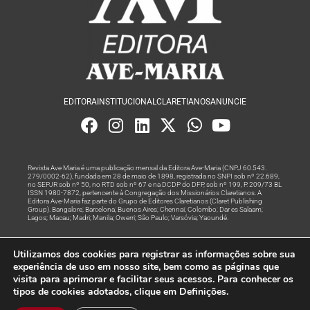
EDITORA
INSTITUCIONAL
CLARETIANOS
ANUNCIE
Revista Ave Maria é uma publicação mensal da Editora Ave-Maria (CNPJ 60.543.
279/0002-62), fundada em 28 de maio de 1898, registrada no SNPI sob nº 22.689,
no SEPJR sob nº 50, no RTD sob nº 67 e na DCDP do DFP, sob nº 199, P. 209/73 BL
ISSN 1980-7872, pertencente à Congregação dos Missionários Claretianos. A
Editora Ave-Maria faz parte do Grupo de Editores Claretianos (Claret Publishing
Group). Bangalore; Barcelona; Buenos Aires; Chennai; Colombo; Dar es Salaam;
Lagos; Macau; Madri; Manila; Owerri; São Paulo; Varsóvia; Yaoundé.
Produção editorial e marketing digital feito com
por Grupo A
Utilizamos dos cookies para registrar as informações sobre sua
Rede
experiência de uso em nosso site, bem como as páginas que
visita para aprimorar e facilitar seus acessos. Para conhecer os
© Todos os Direitos Reservados
tipos de cookies adotados, clique em Definições.