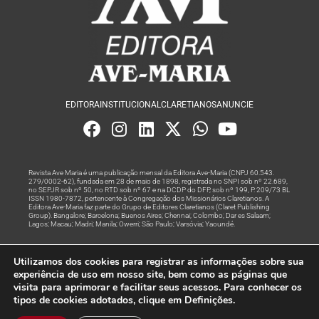
EDITORA
INSTITUCIONAL
CLARETIANOS
ANUNCIE
Revista Ave Maria é uma publicação mensal da Editora Ave-Maria (CNPJ 60.543.
279/0002-62), fundada em 28 de maio de 1898, registrada no SNPI sob nº 22.689,
no SEPJR sob nº 50, no RTD sob nº 67 e na DCDP do DFP, sob nº 199, P. 209/73 BL
ISSN 1980-7872, pertencente à Congregação dos Missionários Claretianos. A
Editora Ave-Maria faz parte do Grupo de Editores Claretianos (Claret Publishing
Group). Bangalore; Barcelona; Buenos Aires; Chennai; Colombo; Dar es Salaam;
Lagos; Macau; Madri; Manila; Owerri; São Paulo; Varsóvia; Yaoundé.
Produção editorial e marketing digital feito com
por Grupo A
Utilizamos dos cookies para registrar as informações sobre sua
Rede
experiência de uso em nosso site, bem como as páginas que
visita para aprimorar e facilitar seus acessos. Para conhecer os
© Todos os Direitos Reservados
tipos de cookies adotados, clique em Definições.