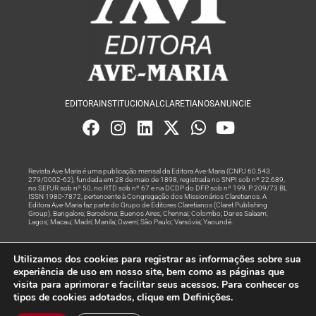
EDITORA
INSTITUCIONAL
CLARETIANOS
ANUNCIE
Revista Ave Maria é uma publicação mensal da Editora Ave-Maria (CNPJ 60.543.
279/0002-62), fundada em 28 de maio de 1898, registrada no SNPI sob nº 22.689,
no SEPJR sob nº 50, no RTD sob nº 67 e na DCDP do DFP, sob nº 199, P. 209/73 BL
ISSN 1980-7872, pertencente à Congregação dos Missionários Claretianos. A
Editora Ave-Maria faz parte do Grupo de Editores Claretianos (Claret Publishing
Group). Bangalore; Barcelona; Buenos Aires; Chennai; Colombo; Dar es Salaam;
Lagos; Macau; Madri; Manila; Owerri; São Paulo; Varsóvia; Yaoundé.
Produção editorial e marketing digital feito com
por Grupo A
Utilizamos dos cookies para registrar as informações sobre sua
Rede
experiência de uso em nosso site, bem como as páginas que
visita para aprimorar e facilitar seus acessos. Para conhecer os
© Todos os Direitos Reservados
tipos de cookies adotados, clique em Definições.