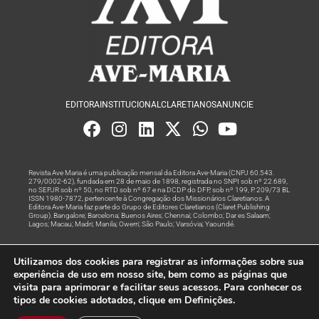
EDITORA
INSTITUCIONAL
CLARETIANOS
ANUNCIE
Revista Ave Maria é uma publicação mensal da Editora Ave-Maria (CNPJ 60.543.
279/0002-62), fundada em 28 de maio de 1898, registrada no SNPI sob nº 22.689,
no SEPJR sob nº 50, no RTD sob nº 67 e na DCDP do DFP, sob nº 199, P. 209/73 BL
ISSN 1980-7872, pertencente à Congregação dos Missionários Claretianos. A
Editora Ave-Maria faz parte do Grupo de Editores Claretianos (Claret Publishing
Group). Bangalore; Barcelona; Buenos Aires; Chennai; Colombo; Dar es Salaam;
Lagos; Macau; Madri; Manila; Owerri; São Paulo; Varsóvia; Yaoundé.
Produção editorial e marketing digital feito com
por Grupo A
Utilizamos dos cookies para registrar as informações sobre sua
Rede
experiência de uso em nosso site, bem como as páginas que
visita para aprimorar e facilitar seus acessos. Para conhecer os
© Todos os Direitos Reservados
tipos de cookies adotados, clique em Definições.