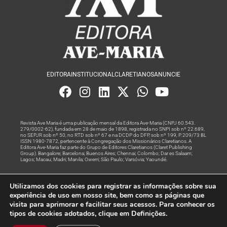
EDITORA
INSTITUCIONAL
CLARETIANOS
ANUNCIE
Revista Ave Maria é uma publicação mensal da Editora Ave-Maria (CNPJ 60.543.
279/0002-62), fundada em 28 de maio de 1898, registrada no SNPI sob nº 22.689,
no SEPJR sob nº 50, no RTD sob nº 67 e na DCDP do DFP, sob nº 199, P. 209/73 BL
ISSN 1980-7872, pertencente à Congregação dos Missionários Claretianos. A
Editora Ave-Maria faz parte do Grupo de Editores Claretianos (Claret Publishing
Group). Bangalore; Barcelona; Buenos Aires; Chennai; Colombo; Dar es Salaam;
Lagos; Macau; Madri; Manila; Owerri; São Paulo; Varsóvia; Yaoundé.
Produção editorial e marketing digital feito com
por Grupo A
Utilizamos dos cookies para registrar as informações sobre sua
Rede
experiência de uso em nosso site, bem como as páginas que
visita para aprimorar e facilitar seus acessos. Para conhecer os
© Todos os Direitos Reservados
tipos de cookies adotados, clique em Definições.