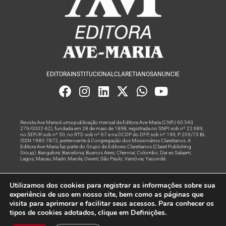
EDITORA
INSTITUCIONAL
CLARETIANOS
ANUNCIE
Revista Ave Maria é uma publicação mensal da Editora Ave-Maria (CNPJ 60.543.
279/0002-62), fundada em 28 de maio de 1898, registrada no SNPI sob nº 22.689,
no SEPJR sob nº 50, no RTD sob nº 67 e na DCDP do DFP, sob nº 199, P. 209/73 BL
ISSN 1980-7872, pertencente à Congregação dos Missionários Claretianos. A
Editora Ave-Maria faz parte do Grupo de Editores Claretianos (Claret Publishing
Group). Bangalore; Barcelona; Buenos Aires; Chennai; Colombo; Dar es Salaam;
Lagos; Macau; Madri; Manila; Owerri; São Paulo; Varsóvia; Yaoundé.
Produção editorial e marketing digital feito com
por Grupo A
Utilizamos dos cookies para registrar as informações sobre sua
Rede
experiência de uso em nosso site, bem como as páginas que
visita para aprimorar e facilitar seus acessos. Para conhecer os
© Todos os Direitos Reservados
tipos de cookies adotados, clique em Definições.