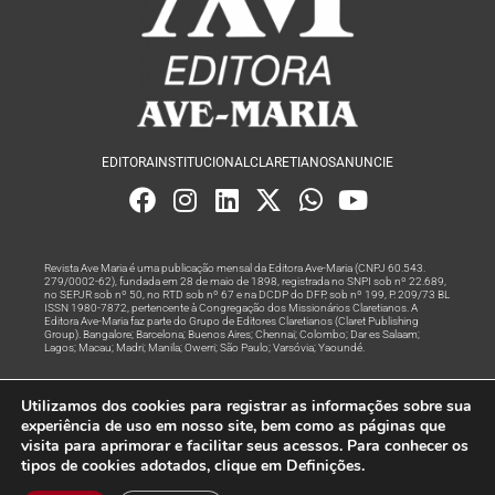
EDITORA
INSTITUCIONAL
CLARETIANOS
ANUNCIE
Revista Ave Maria é uma publicação mensal da Editora Ave-Maria (CNPJ 60.543.
279/0002-62), fundada em 28 de maio de 1898, registrada no SNPI sob nº 22.689,
no SEPJR sob nº 50, no RTD sob nº 67 e na DCDP do DFP, sob nº 199, P. 209/73 BL
ISSN 1980-7872, pertencente à Congregação dos Missionários Claretianos. A
Editora Ave-Maria faz parte do Grupo de Editores Claretianos (Claret Publishing
Group). Bangalore; Barcelona; Buenos Aires; Chennai; Colombo; Dar es Salaam;
Lagos; Macau; Madri; Manila; Owerri; São Paulo; Varsóvia; Yaoundé.
Produção editorial e marketing digital feito com
por Grupo A
Utilizamos dos cookies para registrar as informações sobre sua
Rede
experiência de uso em nosso site, bem como as páginas que
visita para aprimorar e facilitar seus acessos. Para conhecer os
© Todos os Direitos Reservados
tipos de cookies adotados, clique em Definições.