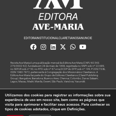
EDITORA
INSTITUCIONAL
CLARETIANOS
ANUNCIE
Revista Ave Maria é uma publicação mensal da Editora Ave-Maria (CNPJ 60.543.
279/0002-62), fundada em 28 de maio de 1898, registrada no SNPI sob nº 22.689,
no SEPJR sob nº 50, no RTD sob nº 67 e na DCDP do DFP, sob nº 199, P. 209/73 BL
ISSN 1980-7872, pertencente à Congregação dos Missionários Claretianos. A
Editora Ave-Maria faz parte do Grupo de Editores Claretianos (Claret Publishing
Group). Bangalore; Barcelona; Buenos Aires; Chennai; Colombo; Dar es Salaam;
Lagos; Macau; Madri; Manila; Owerri; São Paulo; Varsóvia; Yaoundé.
Produção editorial e marketing digital feito com
por Grupo A
Utilizamos dos cookies para registrar as informações sobre sua
Rede
experiência de uso em nosso site, bem como as páginas que
visita para aprimorar e facilitar seus acessos. Para conhecer os
© Todos os Direitos Reservados
tipos de cookies adotados, clique em Definições.