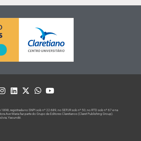
 1898, registrada no SNPI sob nº 22.689, no SEPJR sob nº 50, no RTD sob nº 67 e na
a Ave-Maria faz parte do Grupo de Editores Claretianos (Claret Publishing Group).
rsóvia; Yaoundé.