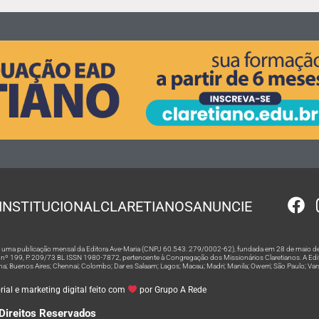
INSTITUCIONAL
CLARETIANOS
ANUNCIE
 é uma publicação mensal da Editora Ave-Maria (CNPJ 60.543. 279/0002-62), fundada em 28 de maio de
º 199, P. 209/73 BL ISSN 1980-7872, pertencente à Congregação dos Missionários Claretianos. A Editor
na; Buenos Aires; Chennai; Colombo; Dar es Salaam; Lagos; Macau; Madri; Manila; Owerri; São Paulo; Va
ial e marketing digital feito com
por Grupo A Rede
Direitos Reservados