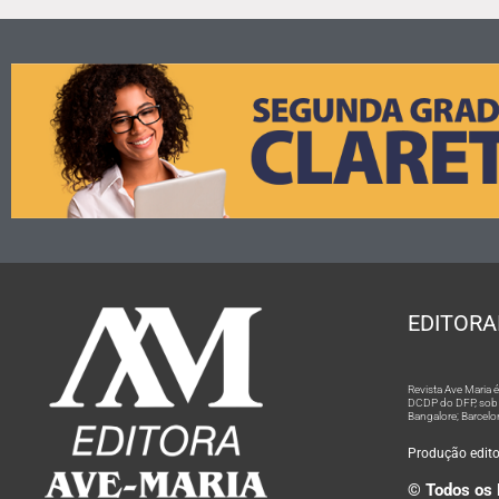
EDITORA
Revista Ave Maria
DCDP do DFP, sob n
Bangalore; Barcelo
Produção editor
© Todos os 