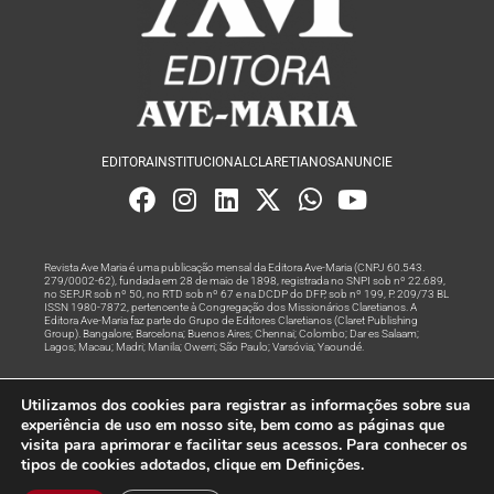
EDITORA
INSTITUCIONAL
CLARETIANOS
ANUNCIE
Revista Ave Maria é uma publicação mensal da Editora Ave-Maria (CNPJ 60.543.
279/0002-62), fundada em 28 de maio de 1898, registrada no SNPI sob nº 22.689,
no SEPJR sob nº 50, no RTD sob nº 67 e na DCDP do DFP, sob nº 199, P. 209/73 BL
ISSN 1980-7872, pertencente à Congregação dos Missionários Claretianos. A
Editora Ave-Maria faz parte do Grupo de Editores Claretianos (Claret Publishing
Group). Bangalore; Barcelona; Buenos Aires; Chennai; Colombo; Dar es Salaam;
Lagos; Macau; Madri; Manila; Owerri; São Paulo; Varsóvia; Yaoundé.
Produção editorial e marketing digital feito com
por Grupo A
Utilizamos dos cookies para registrar as informações sobre sua
Rede
experiência de uso em nosso site, bem como as páginas que
visita para aprimorar e facilitar seus acessos. Para conhecer os
© Todos os Direitos Reservados
tipos de cookies adotados, clique em Definições.