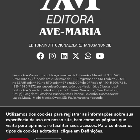
EDITORA
INSTITUCIONAL
CLARETIANOS
ANUNCIE
Revista Ave Maria é uma publicação mensal da Editora Ave-Maria (CNPJ 60.543.
279/0002-62), fundada em 28 de maio de 1898, registrada no SNPI sob nº 22.689,
no SEPJR sob nº 50, no RTD sob nº 67 e na DCDP do DFP, sob nº 199, P. 209/73 BL
ISSN 1980-7872, pertencente à Congregação dos Missionários Claretianos. A
Editora Ave-Maria faz parte do Grupo de Editores Claretianos (Claret Publishing
Group). Bangalore; Barcelona; Buenos Aires; Chennai; Colombo; Dar es Salaam;
Lagos; Macau; Madri; Manila; Owerri; São Paulo; Varsóvia; Yaoundé.
Produção editorial e marketing digital feito com
por Grupo A
Utilizamos dos cookies para registrar as informações sobre sua
Rede
experiência de uso em nosso site, bem como as páginas que
visita para aprimorar e facilitar seus acessos. Para conhecer os
© Todos os Direitos Reservados
tipos de cookies adotados, clique em Definições.