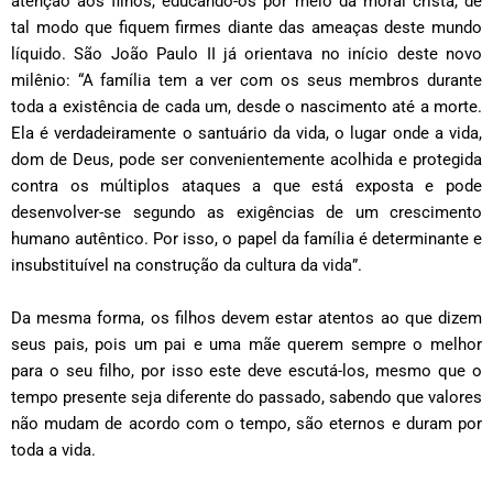
atenção aos filhos, educando-os por meio da moral cristã, de
tal modo que fiquem firmes diante das ameaças deste mundo
líquido. São João Paulo II já orientava no início deste novo
milênio: “A família tem a ver com os seus membros durante
toda a existência de cada um, desde o nascimento até a morte.
Ela é verdadeiramente o santuário da vida, o lugar onde a vida,
dom de Deus, pode ser convenientemente acolhida e protegida
contra os múltiplos ataques a que está exposta e pode
desenvolver-se segundo as exigências de um crescimento
humano autêntico. Por isso, o papel da família é determinante e
insubstituível na construção da cultura da vida”.
Da mesma forma, os filhos devem estar atentos ao que dizem
seus pais, pois um pai e uma mãe querem sempre o melhor
para o seu filho, por isso este deve escutá-los, mesmo que o
tempo presente seja diferente do passado, sabendo que valores
não mudam de acordo com o tempo, são eternos e duram por
toda a vida.