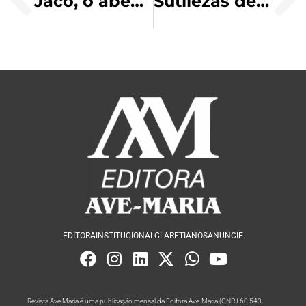
Jacó, o abençoado
Sutilezas de Deus e da Virgem Maria
EDITORA
INSTITUCIONAL
CLARETIANOS
ANUNCIE
Revista Ave Maria é uma publicação mensal da Editora Ave-Maria (CNPJ 60.543.