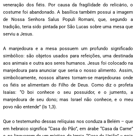
veneração dos fiéis. Por causa da fragilidade do relicário, o
costume foi abandonado. A basílica também possui a imagem
de Nossa Senhora Salus Populi Romani, que, segundo a
tradição, teria sido pintada por São Lucas sobre uma mesa que
serviu a Jesus.
A manjedoura e a mesa possuem um profundo significado
simbólico: são objetos usados para refeições, uma destinada
aos animais e outra aos seres humanos. Jesus foi colocado na
manjedoura para anunciar que seria o nosso alimento. Assim,
simbolicamente, nossos altares tornam-se manjedouras onde
os fiéis se alimentam do Filho de Deus. Como diz o profeta
Isaías: “O boi conhece o seu possuidor, e o jumento, a
manjedoura de seu dono; mas Israel não conhece, e o meu
povo não entende” (Is 1,3).
Que o testemunho dessas relíquias nos conduza a Belém – que
em hebraico significa “Casa do Pão”, em árabe “Casa da Carne”
e, na linguagem de um místico da Igreja, “Casa da União” – pois