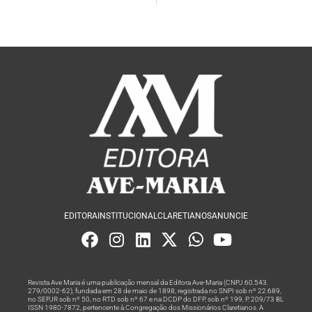
EDITORA
INSTITUCIONAL
CLARETIANOS
ANUNCIE
Revista Ave Maria é uma publicação mensal da Editora Ave-Maria (CNPJ 60.543.
279/0002-62), fundada em 28 de maio de 1898, registrada no SNPI sob nº 22.689,
no SEPJR sob nº 50, no RTD sob nº 67 e na DCDP do DFP, sob nº 199, P. 209/73 BL
ISSN 1980-7872, pertencente à Congregação dos Missionários Claretianos. A