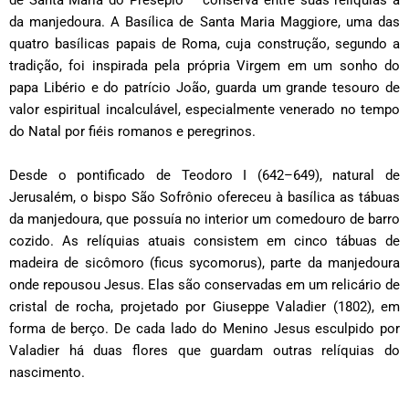
da manjedoura. A Basílica de Santa Maria Maggiore, uma das
quatro basílicas papais de Roma, cuja construção, segundo a
tradição, foi inspirada pela própria Virgem em um sonho do
papa Libério e do patrício João, guarda um grande tesouro de
valor espiritual incalculável, especialmente venerado no tempo
do Natal por fiéis romanos e peregrinos.
Desde o pontificado de Teodoro I (642–649), natural de
Jerusalém, o bispo São Sofrônio ofereceu à basílica as tábuas
da manjedoura, que possuía no interior um comedouro de barro
cozido. As relíquias atuais consistem em cinco tábuas de
madeira de sicômoro (ficus sycomorus), parte da manjedoura
onde repousou Jesus. Elas são conservadas em um relicário de
cristal de rocha, projetado por Giuseppe Valadier (1802), em
forma de berço. De cada lado do Menino Jesus esculpido por
Valadier há duas flores que guardam outras relíquias do
nascimento.