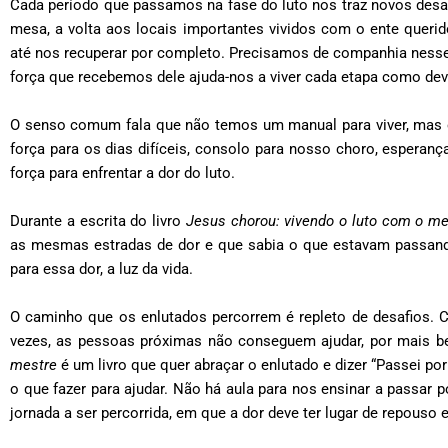
Cada período que passamos na fase do luto nos traz novos desaf
mesa, a volta aos locais importantes vividos com o ente quer
até nos recuperar por completo. Precisamos de companhia nesse
força que recebemos dele ajuda-nos a viver cada etapa como deve
O senso comum fala que não temos um manual para viver, mas 
força para os dias difíceis, consolo para nosso choro, esperan
força para enfrentar a dor do luto.
Durante a escrita do livro
Jesus chorou: vivendo o luto com o me
as mesmas estradas de dor e que sabia o que estavam passan
para essa dor, a luz da vida.
O caminho que os enlutados percorrem é repleto de desafios. C
vezes, as pessoas próximas não conseguem ajudar, por mais 
mestre
é um livro que quer abraçar o enlutado e dizer “Passei p
o que fazer para ajudar. Não há aula para nos ensinar a passar
jornada a ser percorrida, em que a dor deve ter lugar de repouso