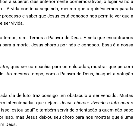
ios a superar: dias anteriormente comemorativos, o lugar vazio à
ido… A vida continua seguindo, mesmo que a quiséssemos parada
 processo e saber que Jesus está conosco nos permite ver que a
 ser vivida.
o temos, sim. Temos a Palavra de Deus. É nela que encontramos
ça para a morte. Jesus chorou por nós e conosco. Essa é a nossa
stre
, quis ser companhia para os enlutados, mostrar que percorri
do. Ao mesmo tempo, com a Palavra de Deus, busquei a solução
ada dia de luto traz consigo um obstáculo a ser vencido. Muitas
bem-intencionadas que sejam.
Jesus chorou: vivendo o luto com o
or isso, estou aqui” e também servir de orientação a quem não sabe
 por isso, mas Jesus deixou seu choro para nos mostrar que é uma
 em Deus.