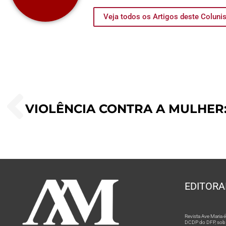
Veja todos os Artigos deste Coluni
EDITORA
Revista Ave Maria
DCDP do DFP, sob n