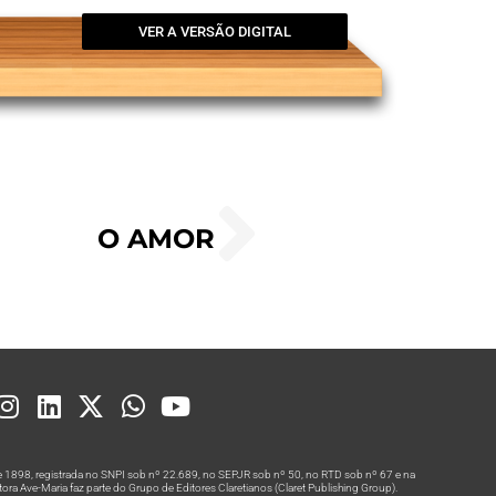
VER A VERSÃO DIGITAL
O AMOR
 1898, registrada no SNPI sob nº 22.689, no SEPJR sob nº 50, no RTD sob nº 67 e na
a Ave-Maria faz parte do Grupo de Editores Claretianos (Claret Publishing Group).