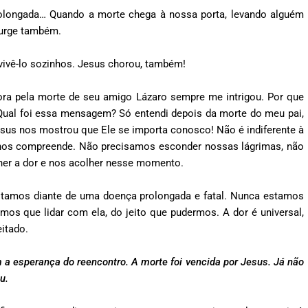
rolongada… Quando a morte chega à nossa porta, levando alguém
surge também.
 vivê-lo sozinhos. Jesus chorou, também!
ora pela morte de seu amigo Lázaro sempre me intrigou. Por que
? Qual foi essa mensagem? Só entendi depois da morte do meu pai,
esus nos mostrou que Ele se importa conosco! Não é indiferente à
 nos compreende. Não precisamos esconder nossas lágrimas, não
er a dor e nos acolher nesse momento.
stamos diante de uma doença prolongada e fatal. Nunca estamos
mos que lidar com ela, do jeito que pudermos. A dor é universal,
itado.
 a esperança do reencontro. A morte foi vencida por Jesus. Já não
u.