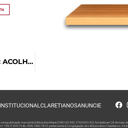
sta
VIOLÊNCIA CONTRA A MULHER: ACOLHIMENTO PARA VENCER O MEDO
INSTITUCIONAL
CLARETIANOS
ANUNCIE
 é uma publicação mensal da Editora Ave-Maria (CNPJ 60.543. 279/0002-62), fundada em 28 de maio de
º 199, P. 209/73 BL ISSN 1980-7872, pertencente à Congregação dos Missionários Claretianos. A Editor